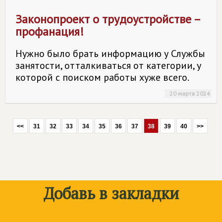
Законопроект о трудоустройстве –
профанация!
Нужно было брать информацию у Службы
занятости, отталкиваться от категории, у
которой с поиском работы хуже всего.
20 марта 2024
<<
31
32
33
34
35
36
37
38
39
40
>>
Добавь в закладки