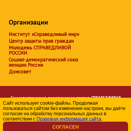
Организации
Институт «Справедливый мир»
Центр защиты прав граждан
Молодежь СПРАВЕДЛИВОЙ
РОССИИ
Социал-демократический союз
женщин России
Домсовет
Социалистическая политическая партия
СПРАВЕДЛИВАЯ
Сайт использует cookie-файлы. Продолжая
РОССИЯ
пользоваться сайтом без изменения настроек, вы даёте
Региональное отделение партии в Санкт-Петербурге
согласие на обработку персональных данных в
© 2006-2026
соответствии с
Правовая информация сайта
.
Политика в отношении обработки персональных данных
СОГЛАСЕН