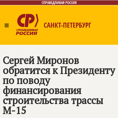
СПРАВЕДЛИВАЯ РОССИЯ
≡
САНКТ-ПЕТЕРБУРГ
Главная
Новости
Лица
Фото/Видео
Газета
Контакты
Поиск
Сергей Миронов
обратится к Президенту
по поводу
финансирования
строительства трассы
М-15