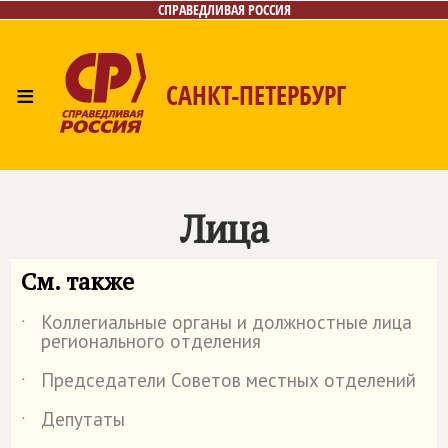
СПРАВЕДЛИВАЯ РОССИЯ
≡
САНКТ-ПЕТЕРБУРГ
Главная
Новости
Лица
Фото/Видео
Газета
Контакты
Поиск
Лица
См. также
Коллегиальные органы и должностные лица
˙
регионального отделения
Председатели Советов местных отделений
˙
Депутаты
˙