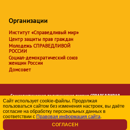
Организации
Институт «Справедливый мир»
Центр защиты прав граждан
Молодежь СПРАВЕДЛИВОЙ
РОССИИ
Социал-демократический союз
женщин России
Домсовет
Социалистическая политическая партия
СПРАВЕДЛИВАЯ
Сайт использует cookie-файлы. Продолжая
РОССИЯ
пользоваться сайтом без изменения настроек, вы даёте
Региональное отделение партии в Санкт-Петербурге
согласие на обработку персональных данных в
© 2006-2026
соответствии с
Правовая информация сайта
.
Политика в отношении обработки персональных данных
СОГЛАСЕН