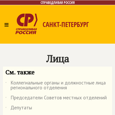
СПРАВЕДЛИВАЯ РОССИЯ
≡
САНКТ-ПЕТЕРБУРГ
Главная
Новости
Лица
Фото/Видео
Газета
Контакты
Поиск
Лица
См. также
Коллегиальные органы и должностные лица
˙
регионального отделения
Председатели Советов местных отделений
˙
Депутаты
˙