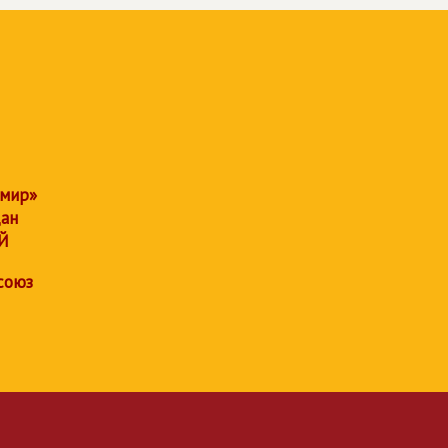
 мир»
дан
Й
союз