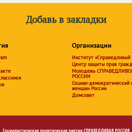
Добавь в закладки
тия
Организации
ram
Институт «Справедливый
Центр защиты прав граж
акте
Молодежь СПРАВЕДЛИВО
РОССИИ
лассники
Социал-демократический 
be
женщин России
Домсовет
Социалистическая политическая партия
СПРАВЕДЛИВАЯ РОССИЯ