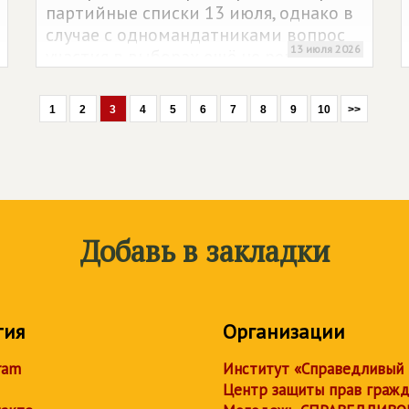
партийные списки 13 июля, однако в
случае с одномандатниками вопрос
13 июля 2026
участия в выборах ещё не решён.
1
2
3
4
5
6
7
8
9
10
>>
Добавь в закладки
тия
Организации
ram
Институт «Справедливый
Центр защиты прав граж