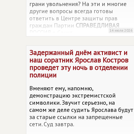
грани увольнения? На эти и многие
другие вопросы всегда готовы
ответить в Центре защиты прав
граждан Партии
СПРАВЕДЛИВАЯ
14 июля 2026
РОССИЯ
в Санкт-
Петербурге. Квалифицированно,
эффективно и совершенно бесплатно.
Задержанный днём активист и
наш соратник Ярослав Костров
проведет эту ночь в отделении
полиции
Вменяют ему, напомню,
демонстрацию экстремистской
символики. Звучит серьезно, на
самом же деле судить Ярослава будут
за старые ссылки на запрещенные
сети. Суд завтра.