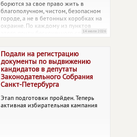
борются за свое право жить в
благополучном, чистом, безопасном
городе, а не в бетонных коробках на
окраине. По каждому из пунк­тов
14 июля 2026
этого почти бесконечного списка
свою борьбу ведут сторонники и
члены Партии
СПРАВЕДЛИВАЯ
Подали на регистрацию
РОССИЯ
. В нашем обзоре – о том, что
документы по выдвижению
наболело и как с этим бороться
кандидатов в депутаты
Законодательного Собрания
Санкт-Петербурга
Этап подготовки пройден. Теперь
активная избирательная кампания