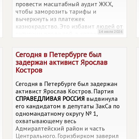
провести масштабный аудит ЖКХ,
чтобы заморозить тарифы и
вычеркнуть из платежек
казнокрадство. Это избавит людей от
14 июля 2026
ситуации вроде той, в которой
оказалась жительница
Красногвардейского района,
Сегодня в Петербурге был
бухгалтер с многолетним стажем
задержан активист Ярослав
Ирина Сонникова.
Костров
Сегодня в Петербурге был задержан
активист Ярослав Костров. Партия
СПРАВЕДЛИВАЯ РОССИЯ
выдвинула
его кандидатом в депутаты ЗакСа по
одномандатному округу № 1,
охватывающему весь
Адмиралтейский район и часть
Центрального. Горизбирком заверил